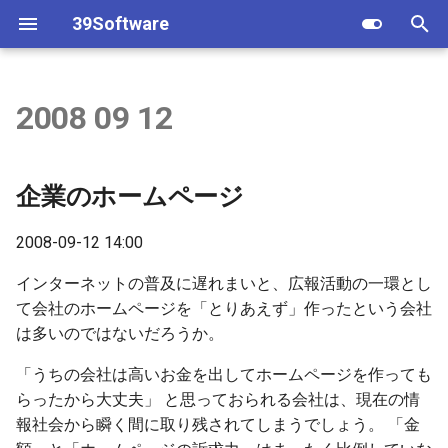
39Software
T
y
2008 09 12
Android
2022
Androidアプリ
iOSアプリ
p
e
iPhone/iPad
2021
顧客予約実績
シフト表
企業のホームページ
t
2020
マイPOS顧客
2008-09-12 14:00
o
2016
評価シート
s
インターネットの普及に遅れまいと、広報活動の一環とし
て会社のホームページを「とりあえず」作ったという会社
t
2015
レシピ原価計算
は多いのではないだろうか。
a
「うちの会社は高いお金を出してホームページを作っても
2014
顧客予約実績
r
らったから大丈夫」 と思っておられる会社は、現在の情
報社会から瞬く間に取り残されてしまうでしょう。 「金
t
2013
タイムレコーダー