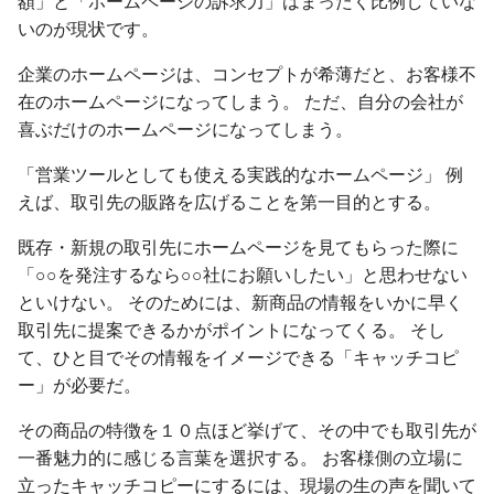
額」と「ホームページの訴求力」はまったく比例していな
s
いのが現状です。
2012
e
企業のホームページは、コンセプトが希薄だと、お客様不
2011
a
在のホームページになってしまう。 ただ、自分の会社が
喜ぶだけのホームページになってしまう。
r
2010
「営業ツールとしても使える実践的なホームページ」 例
c
2009
えば、取引先の販路を広げることを第一目的とする。
h
既存・新規の取引先にホームページを見てもらった際に
2008
i
「○○を発注するなら○○社にお願いしたい」と思わせない
n
といけない。 そのためには、新商品の情報をいかに早く
取引先に提案できるかがポイントになってくる。 そし
g
て、ひと目でその情報をイメージできる「キャッチコピ
ー」が必要だ。
その商品の特徴を１０点ほど挙げて、その中でも取引先が
一番魅力的に感じる言葉を選択する。 お客様側の立場に
立ったキャッチコピーにするには、現場の生の声を聞いて