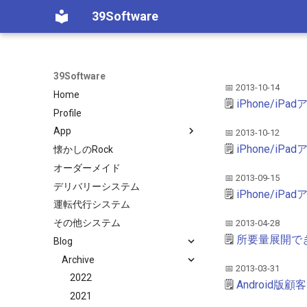
39Software
39Software
📅 2013-10-14
Home
🗒️
iPhone/i
Profile
App
📅 2013-10-12
🗒️
iPhone/iP
懐かしのRock
Android
オーダーメイド
iPhone/iPad
Androidアプリ
📅 2013-09-15
デリバリーシステム
顧客予約実績
iOSアプリ
🗒️
iPhone/iP
運転代行システム
シフト表
その他システム
マイPOS顧客
📅 2013-04-28
🗒️
所要量展開で
Blog
評価シート
Archive
レシピ原価計算
📅 2013-03-31
顧客予約実績
2022
🗒️
Android版
タイムレコーダー
2021