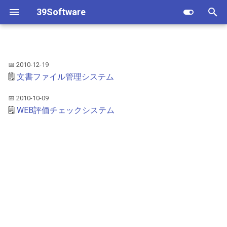
39Software
T
y
📅 2010-12-19
Android
Androidアプリ
iOSアプリ
p
🗒️
文書ファイル管理システム
e
iPhone/iPad
顧客予約実績
シフト表
📅 2010-10-09
t
🗒️
WEB評価チェックシステム
マイPOS顧客
o
評価シート
s
t
レシピ原価計算
a
顧客予約実績
r
t
タイムレコーダー