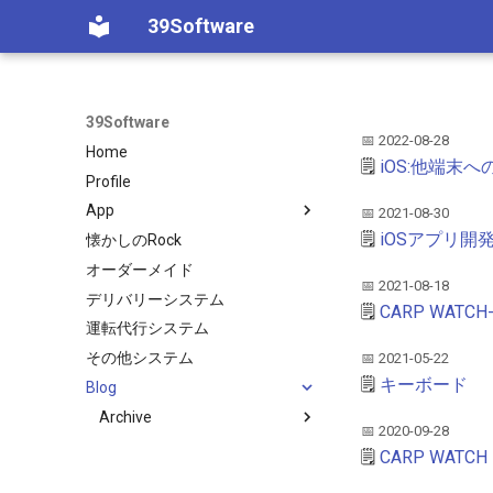
39Software
39Software
📅 2022-08-28
Home
🗒️
iOS:他端末
Profile
App
📅 2021-08-30
🗒️
iOSアプリ開
懐かしのRock
Android
オーダーメイド
iPhone/iPad
Androidアプリ
📅 2021-08-18
デリバリーシステム
顧客予約実績
iOSアプリ
🗒️
CARP WATCH
運転代行システム
シフト表
その他システム
マイPOS顧客
📅 2021-05-22
🗒️
キーボード
Blog
評価シート
Archive
レシピ原価計算
📅 2020-09-28
顧客予約実績
2022
🗒️
CARP WATCH
タイムレコーダー
2021