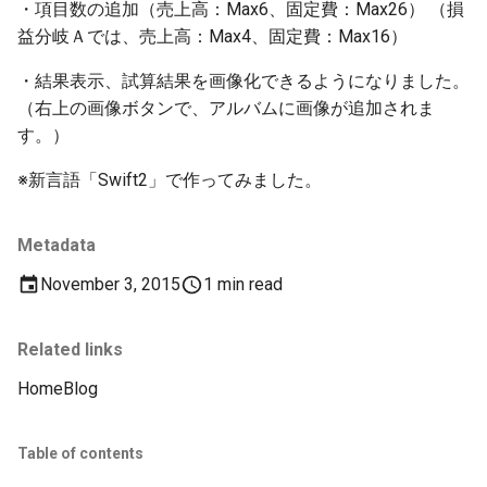
・項目数の追加（売上高：Max6、固定費：Max26） （損
s
2012
益分岐Ａでは、売上高：Max4、固定費：Max16）
e
・結果表示、試算結果を画像化できるようになりました。
2011
a
（右上の画像ボタンで、アルバムに画像が追加されま
r
す。）
2010
c
※新言語「Swift2」で作ってみました。
2009
h
Metadata
2008
i
November 3, 2015
1 min read
n
g
Related links
Home
Blog
Table of contents