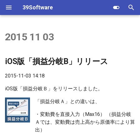
39Software
T
y
2015 11 03
Android
2022
Androidアプリ
iOSアプリ
p
e
iPhone/iPad
2021
顧客予約実績
シフト表
iOS版「損益分岐B」リリース
t
2020
マイPOS顧客
2015-11-03 14:18
o
2016
評価シート
s
iOS版「損益分岐Ｂ」をリリースしました。
t
「損益分岐Ａ」との違いは、
2015
レシピ原価計算
a
・変動費を直接入力（Max16） （損益分岐
2014
顧客予約実績
Ａでは、変動費は売上高から原価率により算
r
出）
t
2013
タイムレコーダー