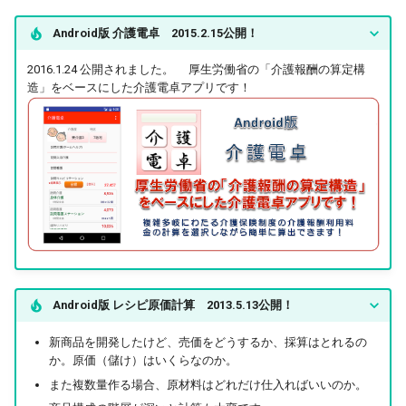
s
2012
Android版 介護電卓 2015.2.15公開！
e
2016.1.24 公開されました。 厚生労働省の「介護報酬の算定構
2011
a
造」をベースにした介護電卓アプリです！
r
2010
c
2009
h
2008
i
n
g
Android版 レシピ原価計算 2013.5.13公開！
新商品を開発したけど、売価をどうするか、採算はとれるの
か。原価（儲け）はいくらなのか。
また複数量作る場合、原材料はどれだけ仕入ればいいのか。