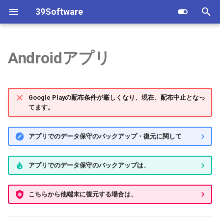
39Software
T
y
Androidアプリ
iOSアプリ
Archive
2022
p
e
シフト表
2021
Google Playの配布条件が厳しくなり、現在、配布中止となっ
t
てます。
マイPOS顧客
2020
o
アプリでのデータ保守のバックアップ・復元に関して
評価シート
2016
s
t
レシピ原価計算
2015
アプリでのデータ保守のバックアップは、
a
顧客予約実績
2014
r
こちらから他端末に復元する場合は、
t
タイムレコーダー
2013