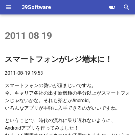
39Software
T
y
2011 08 19
Android
2022
Androidアプリ
iOSアプリ
p
e
iPhone/iPad
2021
顧客予約実績
シフト表
スマートフォンがレジ端末に！
t
2020
マイPOS顧客
2011-08-19 19:53
o
2016
評価シート
s
スマートフォンの勢いが凄まじいですね。
今、キャリア各社の出す新機種の半分以上がスマートフォ
t
2015
レシピ原価計算
ンじゃないかな。それも殆どがAndroid。
a
いろんなアプリが手軽に入手できるのがいいですね。
2014
顧客予約実績
r
ということで、時代の流れに乗り遅れないように、
Androidアプリを作ってみました！
t
2013
タイムレコーダー