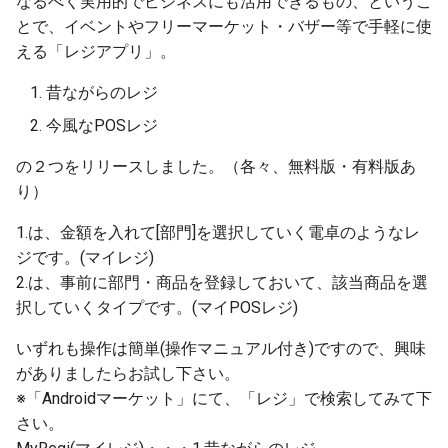
なるべく実用的でビジネスにも活用できるもの、というこ
s
とで、イベントやフリーマーケット・バザー等で手軽に使
2012
e
える「レジアプリ」。
2011
a
昔ながらのレジ
r
今風なPOSレジ
2010
c
の２つをリリースしました。（各々、無料版・有料版あ
2009
り）
h
2008
i
1.は、金額を入れて[部門]を選択していく電卓のようなレ
ジです。(マイレジ)
n
2.は、事前に部門・商品を登録しておいて、該当商品を選
g
択していくタイプです。(マイPOSレジ)
いずれも操作は簡単(操作マニュアル付き)ですので、興味
がありましたらお試し下さい。
※「Androidマーケット」にて、「レジ」で検索してみて下
さい。