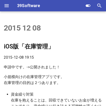
39Software
T
y
2015 12 08
Android
2022
Androidアプリ
iOSアプリ
p
e
iPhone/iPad
2021
顧客予約実績
シフト表
iOS版「在庫管理」
t
2020
マイPOS顧客
2015-12-08 19:15
o
2016
評価シート
s
申請中です。->公開されました！
t
小規模向けの在庫管理アプリです。
2015
レシピ原価計算
在庫管理の目的は２つあります。
a
2014
顧客予約実績
r
資金繰り対策
在庫を抱えることは、回収できていないお金が増える
t
2013
タイムレコーダー