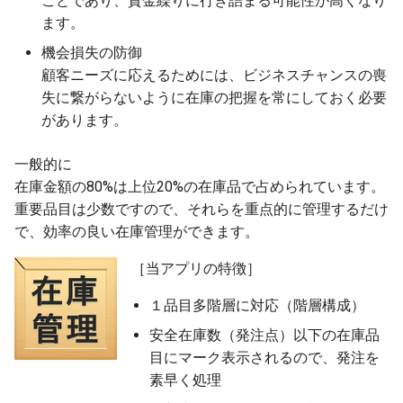
ことであり、資金繰りに行き詰まる可能性が高くなり
s
ます。
2012
e
機会損失の防御
2011
顧客ニーズに応えるためには、ビジネスチャンスの喪
a
失に繋がらないように在庫の把握を常にしておく必要
r
2010
があります。
c
2009
一般的に
h
在庫金額の80%は上位20%の在庫品で占められています。
2008
i
重要品目は少数ですので、それらを重点的に管理するだけ
で、効率の良い在庫管理ができます。
n
［当アプリの特徴］
g
１品目多階層に対応（階層構成）
安全在庫数（発注点）以下の在庫品
目にマーク表示されるので、発注を
素早く処理