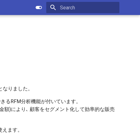
Type to start searching
開となりました。
できるRFM分析機能が付いています。
金額)により､ 顧客をセグメント化して効率的な販売
使えます。